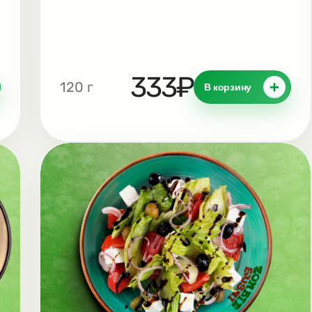
горячими, чтобы вы могли насладиться
тягучей текстурой и насыщенным
вкусом.
333₽
+
120 г
В корзину