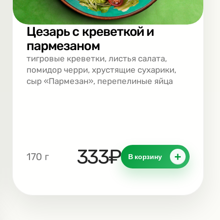
Цезарь с креветкой и
пармезаном
тигровые креветки, листья салата,
помидор черри, хрустящие сухарики,
сыр «Пармезан», перепелиные яйца
333₽
+
170 г
В корзину