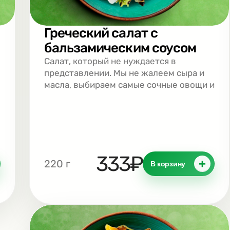
Греческий салат с
бальзамическим соусом
Салат, который не нуждается в
представлении. Мы не жалеем сыра и
масла, выбираем самые сочные овощи и
режем их по-крупному, как и положено
на Балканах. Тот самый вкус отпуска,
когда жизнь кажется проще и вкуснее.
333₽
+
220 г
В корзину