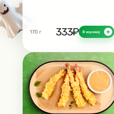
333₽
+
170 г
В корзину