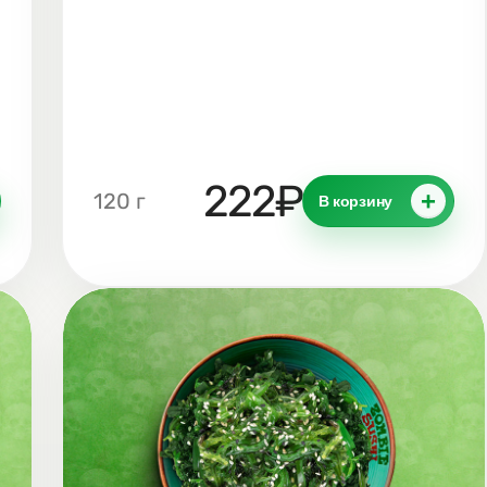
222₽
+
120 г
В корзину