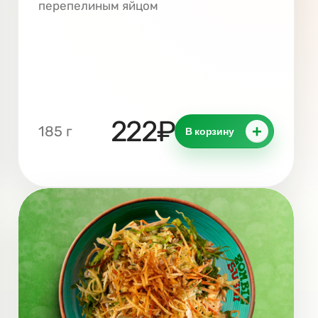
перепелиным яйцом
222₽
+
185 г
В корзину