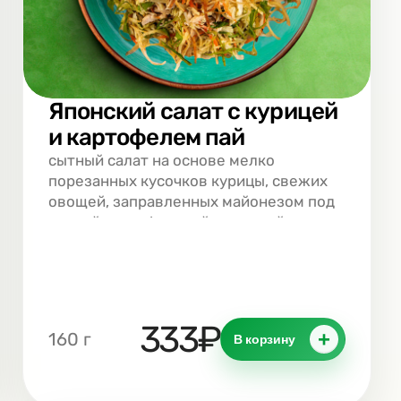
Японский салат с курицей
и картофелем пай
сытный салат на основе мелко
порезанных кусочков курицы, свежих
овощей, заправленных майонезом под
тонкой картофельной соломкой
333₽
+
160 г
В корзину