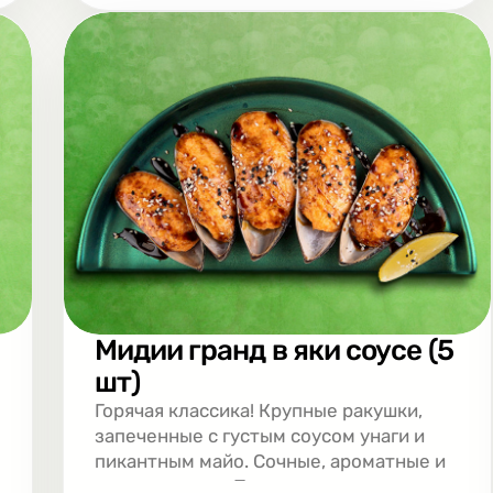
Мидии гранд в яки соусе (5
шт)
Горячая классика! Крупные ракушки,
запеченные с густым соусом унаги и
пикантным майо. Сочные, ароматные и
очень нежные. Приезжают к вам еще