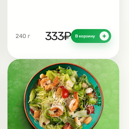
333₽
+
240 г
В корзину