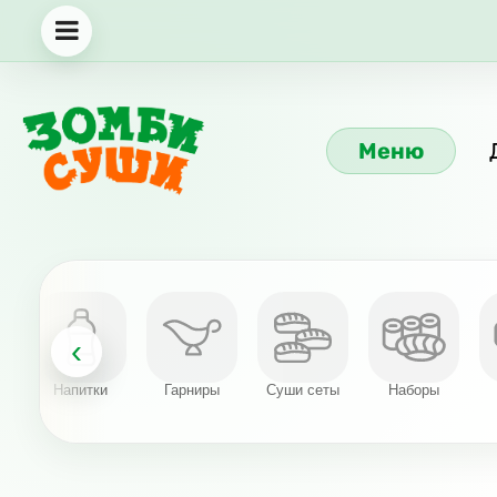
Меню
‹
Напитки
Гарниры
Суши сеты
Наборы