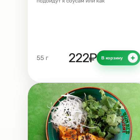
подойдут к соусам или как
самостоятельная закуска
222₽
+
55 г
В корзину