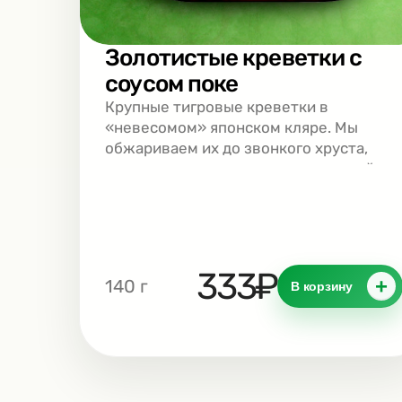
Золотистые креветки с
соусом поке
Крупные тигровые креветки в
«невесомом» японском кляре. Мы
обжариваем их до звонкого хруста,
сохраняя внутри сочность и нежный
вкус морепродуктов. Подаются с
густым соусом поке, который
добавляет блюду глубокие нотки сои,
кунжута и пряных специй.
333₽
+
140 г
В корзину