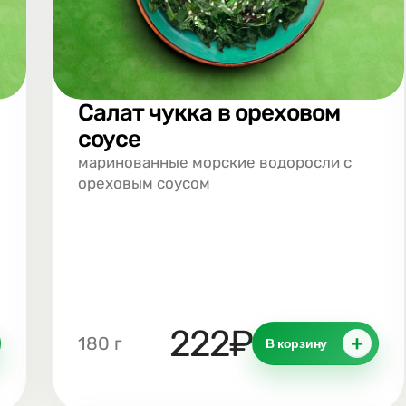
Салат чукка в ореховом
соусе
маринованные морские водоросли с
ореховым соусом
222₽
+
180 г
В корзину