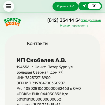
0 ₽
Корзина:
(812) 334 14 54
Зона доставки
Можем перезвонить
Контакты
ИП Скобелев А.В.
194356, г. Санкт-Петербург, ул.
Большая Озерная, дом 77)
ИНН 782572718900
ОГРНИП 319784700350907
Р/с 40802810600000032463 в ОАО
«ПСКБ» БИК 044030852 К/с
30101810000000000852
телефон (812) 325-18-61