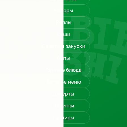
Наборы
Роллы
Суши
Салаты и закуски
Супы
Горячие блюда
Детское меню
Десерты
Напитки
Гарниры